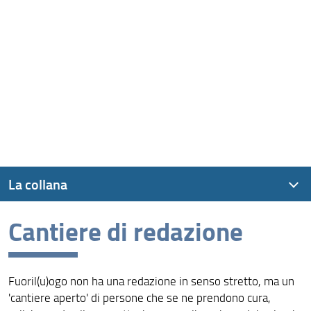
La collana
Cantiere di redazione
Presentazione
Le uscite
Fuoril(u)ogo non ha una redazione in senso stretto, ma un
Cantiere di redazione
'cantiere aperto' di persone che se ne prendono cura,