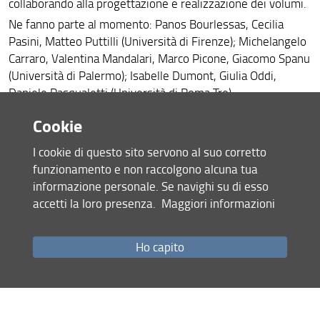
Come proporre un testo
collaborando alla progettazione e realizzazione dei volumi.
Ne fanno parte al momento: Panos Bourlessas, Cecilia
Pasini, Matteo Puttilli (Università di Firenze); Michelangelo
Carraro, Valentina Mandalari, Marco Picone, Giacomo Spanu
(Università di Palermo); Isabelle Dumont, Giulia Oddi,
Daniele Pasqualetti (Università di Roma Tre).
Cookie
I cookie di questo sito servono al suo corretto
funzionamento e non raccolgono alcuna tua
Condividi
informazione personale. Se navighi su di esso
accetti la loro presenza.
Maggiori informazioni
ultimo aggiornamento
17.11.2025
Ho capito
Mappa del sito
RSS feed